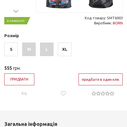
Код товару: SMT6003
в наявності
Виробник:
BORN
Розмір
S
M
L
XL
555
грн.
ПРИДБАТИ
придбати в один клік
Загальна інформація