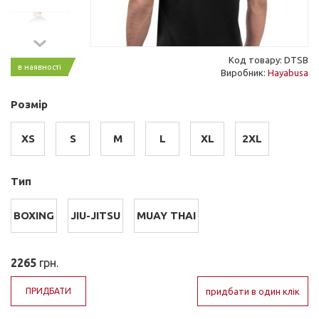
Код товару: DTSB
в наявності
Виробник:
Hayabusa
Розмір
XS
S
M
L
XL
2XL
Тип
BOXING
JIU-JITSU
MUAY THAI
2265
грн.
ПРИДБАТИ
придбати в один клік