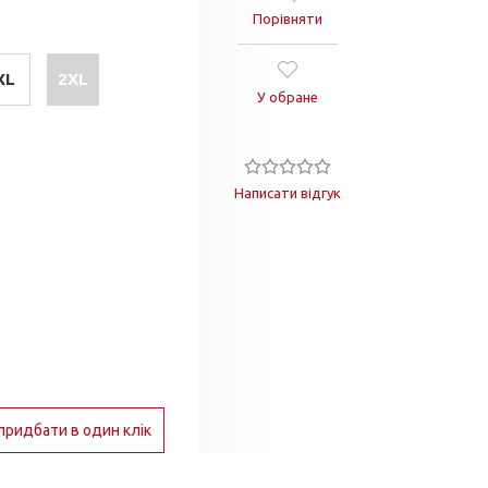
Порівняти
XL
2XL
У обране
Написати відгук
придбати в один клік