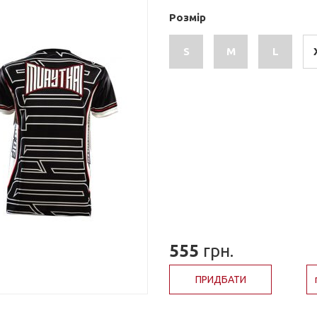
Розмір
S
M
L
555
грн.
ПРИДБАТИ