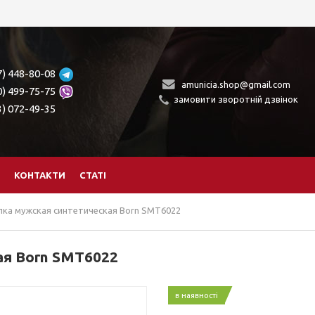
7) 448-80-08
amunicia.shop@gmail.com
0) 499-75-75
замовити зворотній дзвінок
3) 072-49-35
КОНТАКТИ
СТАТІ
ка мужская синтетическая Born SMT6022
ая Born SMT6022
в наявності