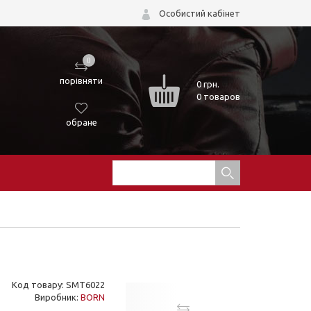
Особистий кабінет
0
порівняти
0
грн.
0 товаров
обране
Код товару: SMT6022
Виробник:
BORN