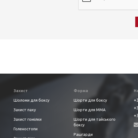
Захист
Форма
Н
+3
Шоломи для боксу
Шорти для боксу
+3
Захист паху
Шорти для ММА
+3
Захист гомілки
Шорти для тайського
боксу
Голеностопи
Рашгарди