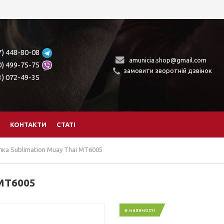
7) 448-80-08
amunicia.shop@gmail.com
0) 499-75-75
замовити зворотній дзвінок
3) 072-49-35
КОНТАКТИ
СТАТІ
ка Sublimation Muay Thai MT6005
MT6005
в наявності