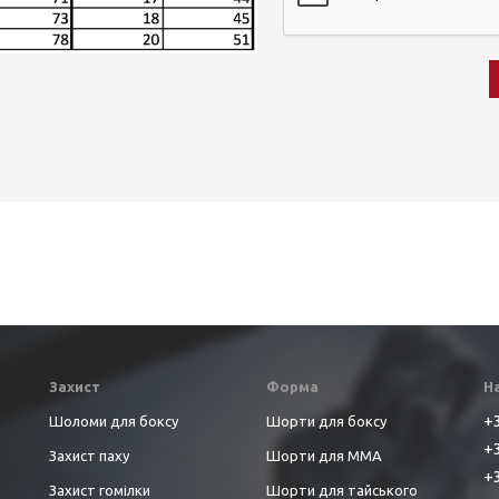
Захист
Форма
Н
+3
Шоломи для боксу
Шорти для боксу
+3
Захист паху
Шорти для ММА
+3
Захист гомілки
Шорти для тайського