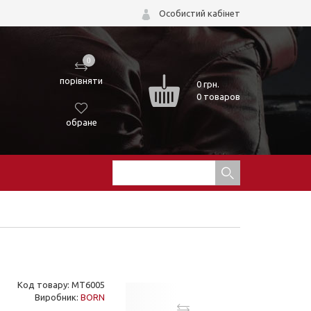
Особистий кабінет
0
порівняти
0
грн.
0 товаров
обране
Код товару: MT6005
Виробник:
BORN