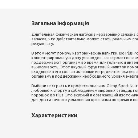
Загальна інформація
Длительная физическая нагрузка неразрывно связана 
запасов, что действительно может стать реальным пр
результату.
В этом могут помочь изотонические напитки. Iso Plus 
концентрированную дозу углеводов, электролитов и 
поддерживают организм во время длительных и интенс
выносливость. Этот вкусный фруктовый напиток помог
входящие в его состав активные ингредиенты оказы
организму в поддержании необходимого уровня энерги
Выберите страсть и профессионализм Olimp Sport Nutri
любовью к спорту и соблюдением мировых стандарто
порошок Iso Plus. Это вкусный и освежающий изотонич
для достаточного увлажнения организма во время и по
Характеристики