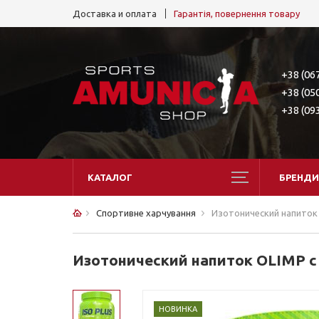
Доставка и оплата
Гарантія, повернення товару
+38 (06
+38 (05
+38 (09
КАТАЛОГ
БРЕНДИ
Спортивне харчування
Изотонический напиток O
Изотонический напиток OLIMP с L
НОВИНКА