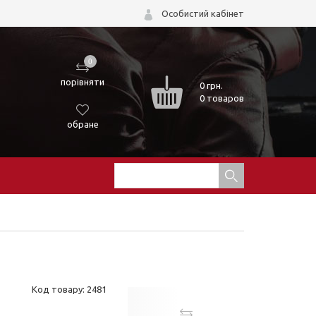
Особистий кабінет
0
порівняти
0
грн.
0 товаров
обране
Код товару: 2481