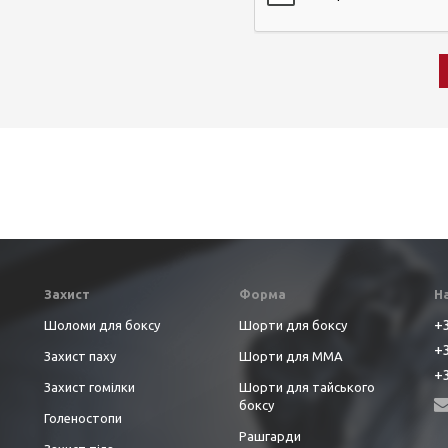
Захист
Форма
Н
+3
Шоломи для боксу
Шорти для боксу
+3
Захист паху
Шорти для ММА
+3
Захист гомілки
Шорти для тайського
боксу
Голеностопи
Рашгарди