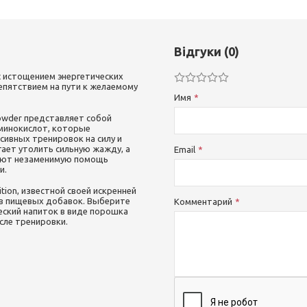
Відгуки (0)
с истощением энергетических
епятствием на пути к желаемому
Имя
Powder представляет собой
аминокислот, которые
ивных тренировок на силу и
ает утолить сильную жажду, а
Email
вают незаменимую помощь
и.
tion, известной своей искренней
в пищевых добавок. Выберите
Комментарий
еский напиток в виде порошка
сле тренировки.