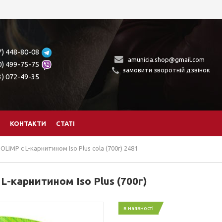
7) 448-80-08
amunicia.shop@gmail.com
0) 499-75-75
замовити зворотній дзвінок
3) 072-49-35
КОНТАКТИ
СТАТІ
LIMP с L-карнитином Iso Plus cola (700г) 2481
-карнитином Iso Plus (700г)
в наявності