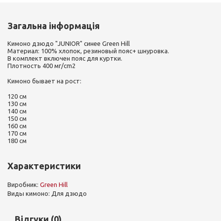
Загальна інформація
Кимоно дзюдо "JUNIOR" синее Green Hill
Материал: 100% хлопок, резиновый пояс+ шнуровка.
В комплект включен пояс для куртки.
Плотность 400 мг/cm2
Кимоно бывает на рост:
120 см
130 см
140 см
150 см
160 см
170 см
180 см
Характеристики
Виробник:
Green Hill
Виды кимоно: Для дзюдо
Відгуки (0)