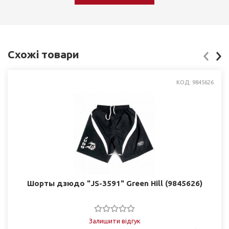
Схожі товари
КОД: 9845626
Шорты дзюдо "JS-3591" Green Hill (9845626)
Залишити відгук