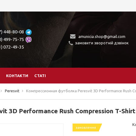
7) 448-80-08
amunicia.shop@gmail.com
0) 499-75-75
замовити зворотній дзвінок
3) 072-49-35
КОНТАКТИ
СТАТІ
Peresvit
Компрессионная футболка Peresvit 3D Performance Rush Com
t 3D Performance Rush Compression T-Shirt
К
замовлення