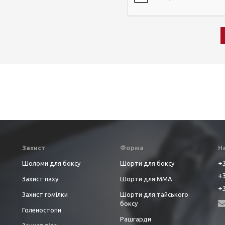
Захист
Форма
Н
+3
Шоломи для боксу
Шорти для боксу
+3
Захист паху
Шорти для ММА
+3
Захист гомілки
Шорти для тайського
боксу
Голеностопи
Рашгарди