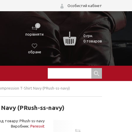
Особистий кабінет
0
порівняти
0
грн.
0 товаров
обране
pression T-Shirt Navy (PRush-ss-navy)
 Navy (PRush-ss-navy)
од товару: PRush-ss-navy
Виробник:
Peresvit