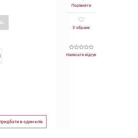
Порівняти
XL
У обране
Написати відгук
Й
придбати в один клік