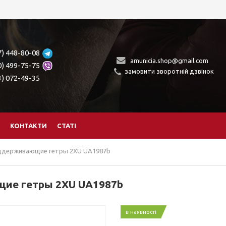
7) 448-80-08
amunicia.shop@gmail.com
0) 499-75-75
замовити зворотній дзвінок
3) 072-49-35
КОНТАКТИ
СТАТІ
ддерживающие гетры 2XU UA1987b
ие гетры 2XU UA1987b
в наявності