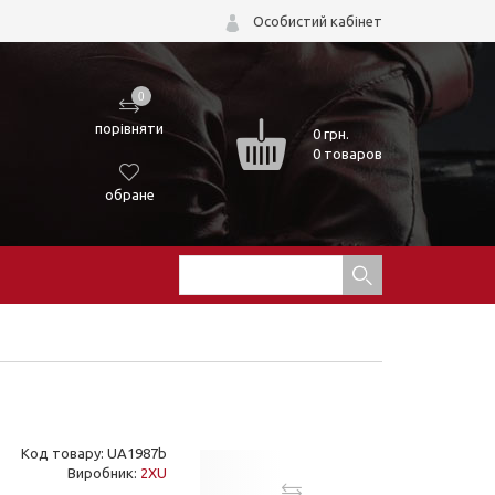
Особистий кабінет
0
порівняти
0
грн.
0 товаров
обране
Код товару: UA1987b
Виробник:
2XU