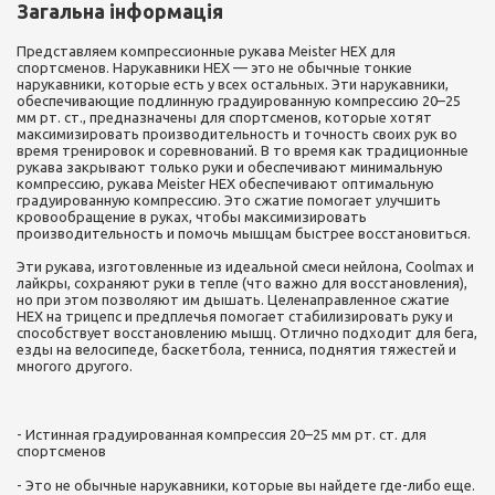
Загальна інформація
Представляем компрессионные рукава Meister HEX для
спортсменов. Нарукавники HEX — это не обычные тонкие
нарукавники, которые есть у всех остальных. Эти нарукавники,
обеспечивающие подлинную градуированную компрессию 20–25
мм рт. ст., предназначены для спортсменов, которые хотят
максимизировать производительность и точность своих рук во
время тренировок и соревнований. В то время как традиционные
рукава закрывают только руки и обеспечивают минимальную
компрессию, рукава Meister HEX обеспечивают оптимальную
градуированную компрессию. Это сжатие помогает улучшить
кровообращение в руках, чтобы максимизировать
производительность и помочь мышцам быстрее восстановиться.
Эти рукава, изготовленные из идеальной смеси нейлона, Coolmax и
лайкры, сохраняют руки в тепле (что важно для восстановления),
но при этом позволяют им дышать. Целенаправленное сжатие
HEX на трицепс и предплечья помогает стабилизировать руку и
способствует восстановлению мышц. Отлично подходит для бега,
езды на велосипеде, баскетбола, тенниса, поднятия тяжестей и
многого другого.
- Истинная градуированная компрессия 20–25 мм рт. ст. для
спортсменов
- Это не обычные нарукавники, которые вы найдете где-либо еще.