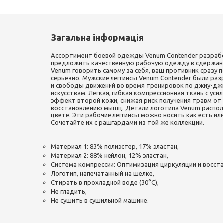
Загальна інформація
Ассортимент боевой одежды Venum Contender разрабо
предложить качественную рабочую одежду в сдержанн
Venum говорить самому за себя, ваш противник сразу 
серьезно. Мужские леггинсы Venum Contender были р
и свободы движений во время тренировок по джиу-д
искусствам. Легкая, гибкая компрессионная ткань с ус
эффект второй кожи, снижая риск получения травм от 
восстановлению мышц. Детали логотипа Venum распол
цвете. Эти рабочие леггинсы можно носить как есть ил
Сочетайте их с рашгардами из той же коллекции.
Материал 1: 83% полиэстер, 17% эластан,
Материал 2: 88% нейлон, 12% эластан,
Система компрессии: Оптимизация циркуляции и восста
Логотип, напечатанный на шелке,
Стирать в прохладной воде (30°C),
Не гладить,
Не сушить в сушильной машине.