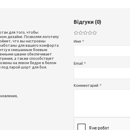
Відгуки (0)
тан для того, чтобы
ом дизайне. Позволяя логотипу
поймет, что вы настроены
Имя
азработаны для вашего комфорта
житсу и смешанным боевым
иленными швами обеспечивает
трения, а также способствует
ожены на левом бедре в белом
Email
и под парой шорт для боя.
Комментарий
новления,