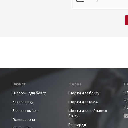
Захист
Форма
Н
+3
Шоломи для боксу
Шорти для боксу
+3
Захист паху
Шорти для ММА
+3
Захист гомілки
Шорти для тайського
боксу
Голеностопи
Рашгарди