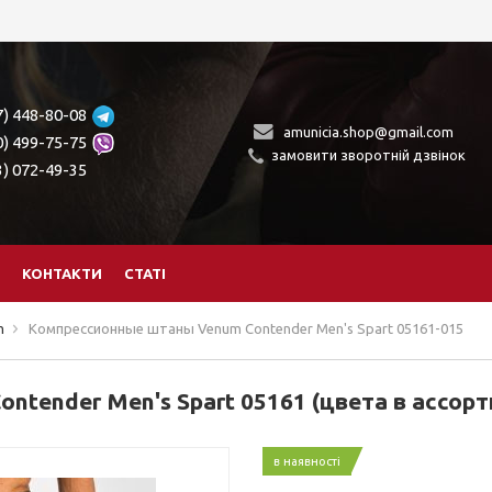
7) 448-80-08
amunicia.shop@gmail.com
0) 499-75-75
замовити зворотній дзвінок
3) 072-49-35
КОНТАКТИ
СТАТІ
m
Компрессионные штаны Venum Contender Men's Spart 05161-015
tender Men's Spart 05161 (цвета в ассор
в наявності