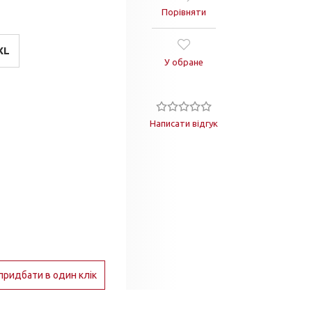
Порівняти
XL
У обране
Написати відгук
придбати в один клік