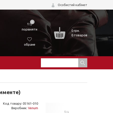
Особистий кабінет
0
порівняти
0
грн.
0 товаров
обране
тименте)
Код товару: 05161-010
Виробник:
Venum