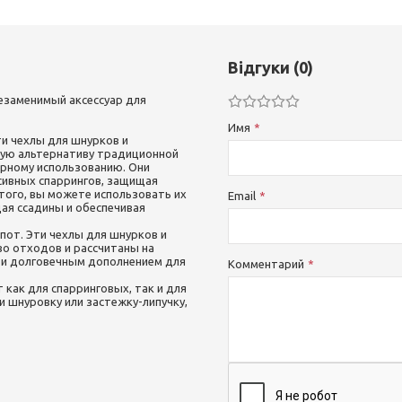
Відгуки (0)
незаменимый аксессуар для
Имя
ти чехлы для шнурков и
ую альтернативу традиционной
орному использованию. Они
сивных спаррингов, защищая
 того, вы можете использовать их
Email
ая ссадины и обеспечивая
опот. Эти чехлы для шнурков и
о отходов и рассчитаны на
 и долговечным дополнением для
Комментарий
 как для спарринговых, так и для
и шнуровку или застежку-липучку,