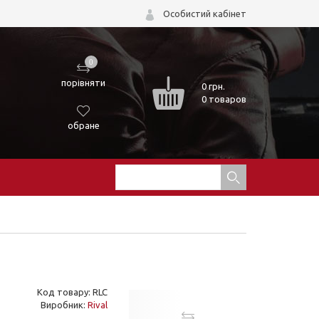
Особистий кабінет
0
порівняти
0
грн.
0 товаров
обране
Код товару: RLC
Виробник:
Rival