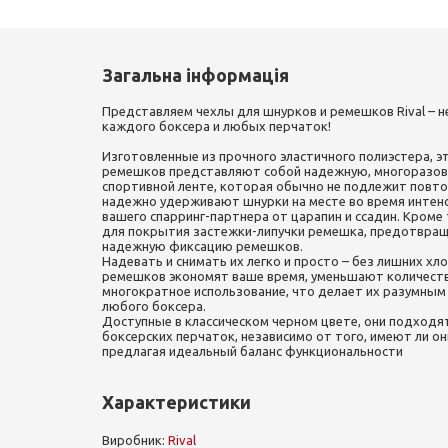
Загальна інформація
Представляем чехлы для шнурков и ремешков Rival – 
каждого боксера и любых перчаток!
Изготовленные из прочного эластичного полиэстера, э
ремешков представляют собой надежную, многоразов
спортивной ленте, которая обычно не подлежит повт
надежно удерживают шнурки на месте во время интен
вашего спарринг-партнера от царапин и ссадин. Кроме
для покрытия застежки-липучки ремешка, предотвращ
надежную фиксацию ремешков.
Надевать и снимать их легко и просто – без лишних хл
ремешков экономят ваше время, уменьшают количеств
многократное использование, что делает их разумным
любого боксера.
Доступные в классическом черном цвете, они подходят
боксерских перчаток, независимо от того, имеют ли он
предлагая идеальный баланс функциональности
Характеристики
Виробник:
Rival