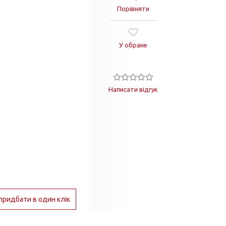
Порівняти
У обране
Написати відгук
придбати в один клік