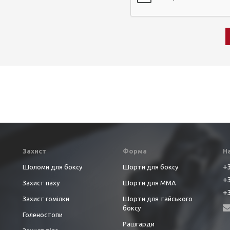
Захист
Форма
Н
+3
Шоломи для боксу
Шорти для боксу
+3
Захист паху
Шорти для ММА
+3
Захист гомілки
Шорти для тайського
боксу
Голеностопи
Рашгарди