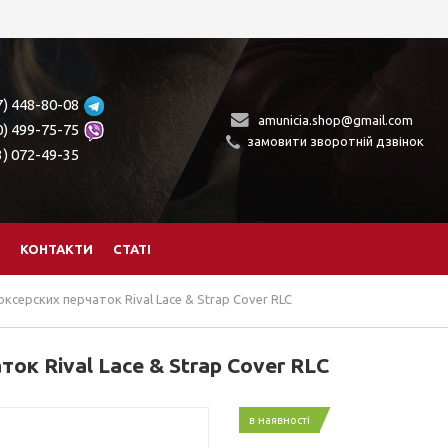
7) 448-80-08
amunicia.shop@gmail.com
0) 499-75-75
замовити зворотній дзвінок
3) 072-49-35
КОНТАКТИ
СТАТІ
ксерских перчаток Rival Lace & Strap Cover RLC
ок Rival Lace & Strap Cover RLC
в наявності