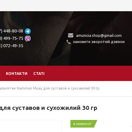
7) 448-80-08
amunicia.shop@gmail.com
0) 499-75-75
замовити зворотній дзвінок
3) 072-49-35
КОНТАКТИ
СТАТІ
альгетик Namman Muay для суставов и сухожилий 30 гр
ля суставов и сухожилий 30 гр
в наявності