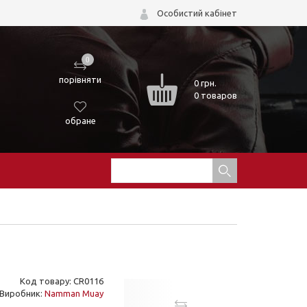
Особистий кабінет
0
порівняти
0
грн.
0 товаров
обране
Код товару: CR0116
Виробник:
Namman Muay