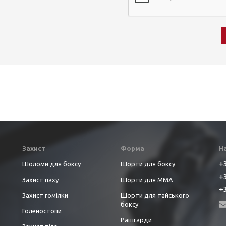
Захист
Форма
Н
+3
Шоломи для боксу
Шорти для боксу
+3
Захист паху
Шорти для ММА
+3
Захист гомілки
Шорти для тайського
боксу
Голеностопи
Рашгарди