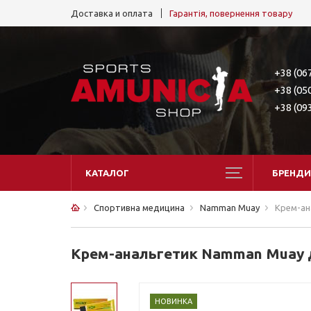
Доставка и оплата
Гарантія, повернення товару
+38 (06
+38 (05
+38 (09
КАТАЛОГ
БРЕНДИ
Спортивна медицина
Namman Muay
Крем-ан
Крем-анальгетик Namman Muay д
НОВИНКА