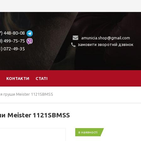
7) 448-80-08
amunicia.shop@gmail.com
0) 499-75-75
замовити зворотній дзвінок
3) 072-49-35
КОНТАКТИ
СТАТІ
я груши Meister 1121SBMSS
ши Meister 1121SBMSS
в наявності