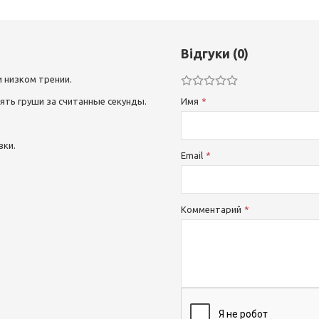
Відгуки (0)
 низком трении.
ять груши за считанные секунды.
Имя
вки.
Email
Комментарий