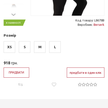
Код товару: L8678B
в наявності
Виробник:
Berserk
Розмір
XS
S
M
L
918
грн.
ПРИДБАТИ
придбати в один клік