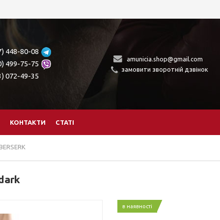
7) 448-80-08
amunicia.shop@gmail.com
0) 499-75-75
замовити зворотній дзвінок
3) 072-49-35
КОНТАКТИ
СТАТІ
BERSERK
dark
в наявності