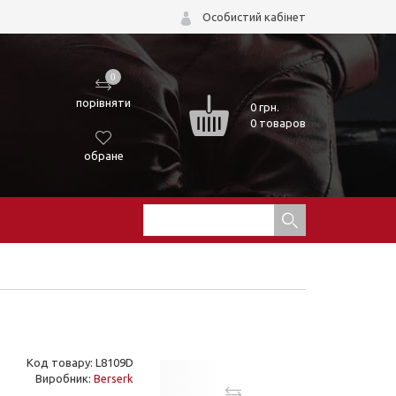
Особистий кабінет
0
порівняти
0
грн.
0 товаров
обране
Код товару: L8109D
Виробник:
Berserk