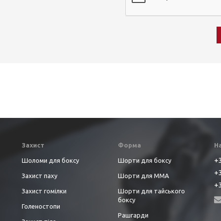
Захист
Форма
Н
+3
Шоломи для боксу
Шорти для боксу
+3
Захист паху
Шорти для ММА
+3
Захист гомілки
Шорти для тайського
боксу
Голеностопи
Рашгарди