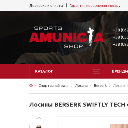
Доставка и оплата
Гарантія, повернення товару
+38 (06
+38 (05
+38 (09
КАТАЛОГ
БРЕНДИ
Спортивний одяг
Лосини
Berserk
Лосины 
Лосины BERSERK SWIFTLY TECH 