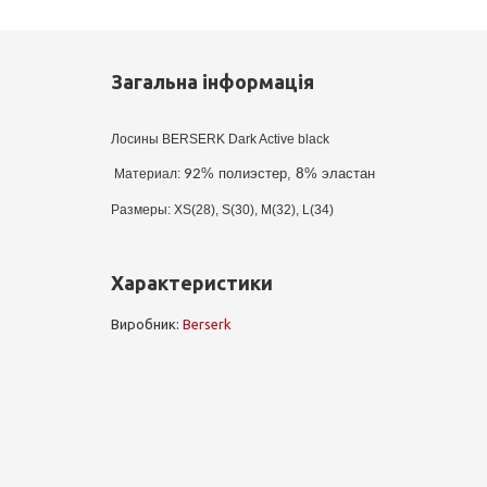
Загальна інформація
Лосины BERSERK Dark Active black
% 
полиэстер, 
% эластан 
 Материал: 
92
8
Размеры: XS(28), S(30), M(32), L(34)
Характеристики
Виробник:
Berserk