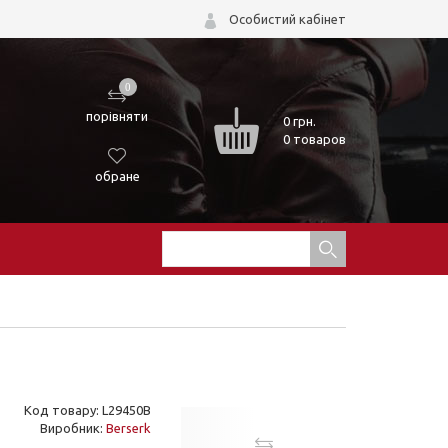
Особистий кабінет
0
порівняти
0
грн.
0 товаров
обране
Код товару: L29450B
Виробник:
Berserk