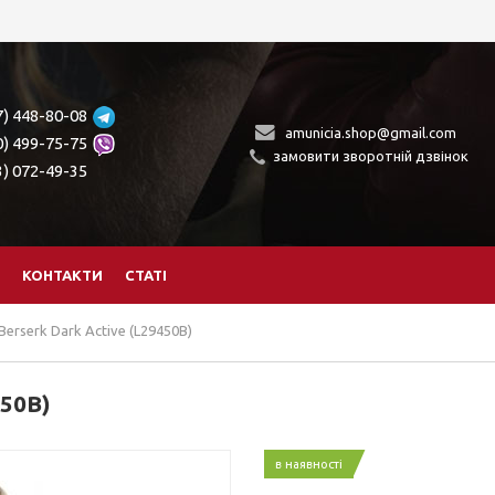
7) 448-80-08
amunicia.shop@gmail.com
0) 499-75-75
замовити зворотній дзвінок
3) 072-49-35
КОНТАКТИ
СТАТІ
erserk Dark Active (L29450B)
450B)
в наявності