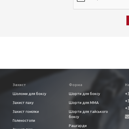
Захист
Форма
Н
+3
Шоломи для боксу
Шорти для боксу
+3
Захист паху
Шорти для ММА
+3
Захист гомілки
Шорти для тайського
боксу
Голеностопи
Рашгарди