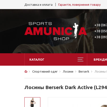
Доставка и оплата
Гарантія, повернення товару
+38 (06
+38 (05
+38 (09
КАТАЛОГ
БРЕНДИ
Спортивний одяг
Лосини
Berserk
Лосины B
Лосины Berserk Dark Active (L29