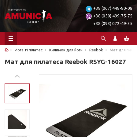
+38 (067) 448-80-08
+38 (050) 499-75-75
+38 (093) 072-49-35
Йога ті пілатес
Килимок для йоги
Reebok
Мат для пила
Мат для пилатеса Reebok RSYG-16027