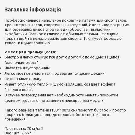
Загальна інформація
Профессиональное напольное покрытие татами для спортзалов,
тренажерных залов, спортивных заведений. Идеальное покрытие
для серьезных видов спорта: единоборства, гимнастики,
акробатики. Главное отличие от обычных татами – толщина
покрытия. Что немало важно для спорта. Т. к. имеет хорошую
тепло- и шумоизоляцию.
Имеет ряд преимуществ:
Быстро и легко стыкуются друг с другом с помощью зацепов
"ласточкин хвост".
Является двусторонним.
Легко моется и чистится, подвергается дезинфекции.
Не впитывает влагу.
Имеет отличную тепло- и шумоизоляцию, создает эффект
"теплого пола".
В случае повреждения нет необходимости менять покрытие
целиком, достаточно заменить неисправный модуль.
Такого размера татами (100*100*3 см) помогут быстро и просто
покрыть большую площадь полов любого спортивного
помещения.
Плотность: 70 кг/м
3
Вес 1шт: 2,6 кг