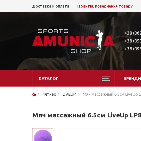
Доставка и оплата
Гарантія, повернення товару
+38 (06
+38 (05
+38 (09
КАТАЛОГ
БРЕНДИ
Фітнес
LIVEUP
Мяч массажный 6.5см LiveUp 
Мяч массажный 6.5см LiveUp LP