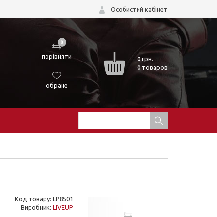
Особистий кабінет
0
порівняти
0
грн.
0 товаров
обране
Код товару: LP8501
Виробник:
LIVEUP