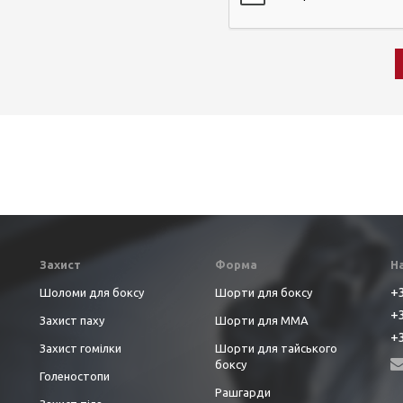
Захист
Форма
Н
+3
Шоломи для боксу
Шорти для боксу
+3
Захист паху
Шорти для ММА
+3
Захист гомілки
Шорти для тайського
боксу
Голеностопи
Рашгарди