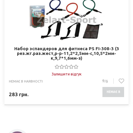
Набор эспандеров для фитнеса PS FI-308-3 (3
рез.жг.раз.жест,р-р-11,2*2,5мм-с,10,5*2мм-
к,9,7*1,6мм-з)
Залишити відгук
НЕМАЄ В НАЯВНОСТІ
НЕМАЄ В
283
грн.
НАЯВНОСТІ