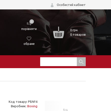
Особистий кабінет
0
порівняти
0
грн.
0 товаров
обране
Код товару: РБ№4
Виробник:
Boxing