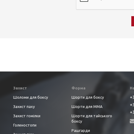
Захист
Форма
Н
+3
Шоломи для боксу
Шорти для боксу
+3
Захист паху
Шорти для ММА
+3
Захист гомілки
Шорти для тайського
боксу
Голеностопи
Рашгарди