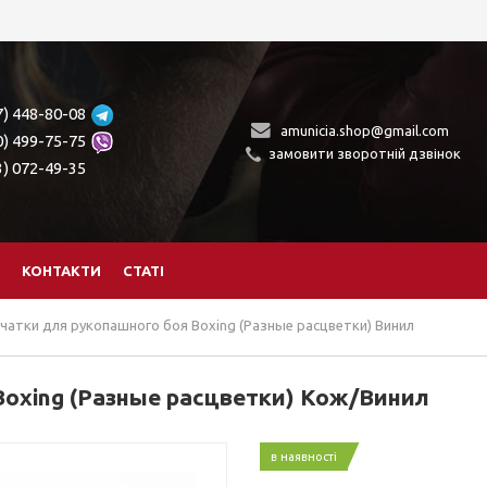
7) 448-80-08
amunicia.shop@gmail.com
0) 499-75-75
замовити зворотній дзвінок
3) 072-49-35
КОНТАКТИ
СТАТІ
чатки для рукопашного боя Boxing (Разные расцветки) Винил
Boxing (Разные расцветки) Кож/Винил
в наявності