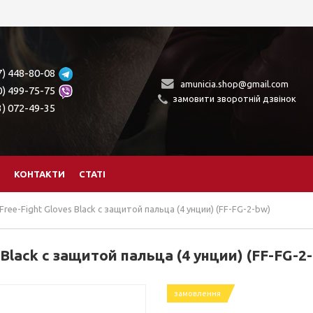
7) 448-80-08
amunicia.shop@gmail.com
0) 499-75-75
замовити зворотній дзвінок
3) 072-49-35
КОНТАКТИ
СТАТІ
ee-Fight Gloves Black c защитой пальца (4 унции) (FF-FG-2-bw)
Black c защитой пальца (4 унции) (FF-FG-2
замовлення