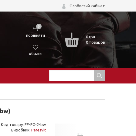
Особистий кабінет
0
порівняти
0
грн.
0 товаров
обране
-bw)
Код товару: FF-FG-2-bw
Виробник:
Peresvit