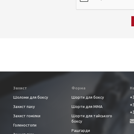
Захист
Форма
Н
+3
Шоломи для боксу
Шорти для боксу
+3
Захист паху
Шорти для ММА
+3
Захист гомілки
Шорти для тайського
боксу
Голеностопи
Рашгарди