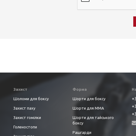
Захист
Форма
Н
+3
Шоломи для боксу
Шорти для боксу
+3
Захист паху
Шорти для ММА
+3
Захист гомілки
Шорти для тайського
боксу
Голеностопи
Рашгарди