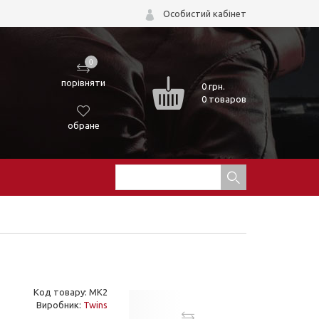
Особистий кабінет
0
порівняти
0
грн.
0 товаров
обране
Код товару: MK2
Виробник:
Twins