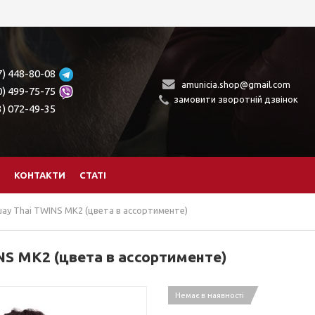
7) 448-80-08
amunicia.shop@gmail.com
0) 499-75-75
замовити зворотній дзвінок
3) 072-49-35
КОНТАКТИ
СТАТІ
ay Thai TWINS MK2 (цвета в ассортименте)
NS MK2 (цвета в ассортименте)
Немає в наявності