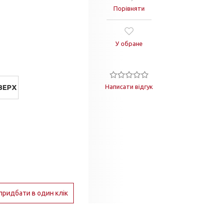
Порівняти
У обране
ВЕРХ
Написати відгук
придбати в один клік