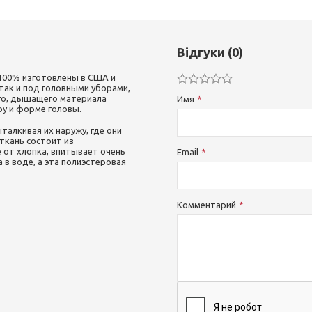
Відгуки (0)
 100% изготовлены в США и
так и под головными уборами,
ого, дышащего материала
Имя
у и форме головы.
талкивая их наружу, где они
 ткань состоит из
 от хлопка, впитывает очень
Email
 в воде, а эта полиэстеровая
Комментарий