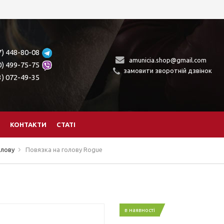
7) 448-80-08
amunicia.shop@gmail.com
0) 499-75-75
замовити зворотній дзвінок
3) 072-49-35
КОНТАКТИ
СТАТІ
олову
Повязка на голову Rogue
в наявності