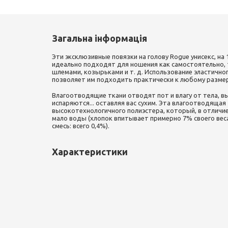
Загальна інформація
Эти эксклюзивные повязки на голову Rogue унисекс, на
идеально подходят для ношения как самостоятельно, 
шлемами, козырьками и т. д. Использование эластичн
позволяет им подходить практически к любому размер
Влагоотводящие ткани отводят пот и влагу от тела, вы
испаряются... оставляя вас сухим. Эта влагоотводящая
высокотехнологичного полиэстера, который, в отличие
мало воды (хлопок впитывает примерно 7% своего веса
смесь: всего 0,4%).
Характеристики