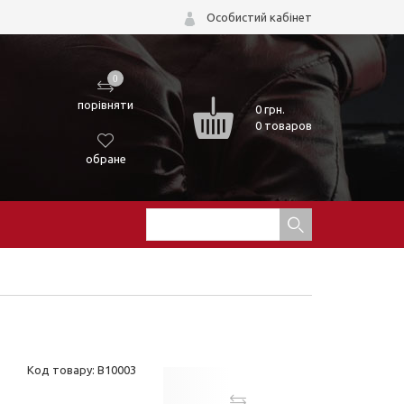
Особистий кабінет
0
порівняти
0
грн.
0 товаров
обране
Код товару: B10003