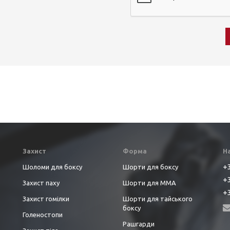
Захист
Форма
Н
+3
Шоломи для боксу
Шорти для боксу
+3
Захист паху
Шорти для ММА
+3
Захист гомілки
Шорти для тайського
боксу
Голеностопи
Рашгарди