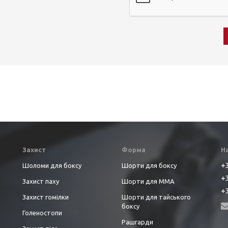
Захист
Форма
Н
+3
Шоломи для боксу
Шорти для боксу
+3
Захист паху
Шорти для ММА
+3
Захист гомілки
Шорти для тайського
боксу
Голеностопи
Рашгарди