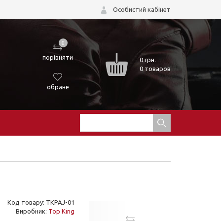
Особистий кабінет
0
порівняти
0
грн.
0 товаров
обране
Код товару: TKPAJ-01
Виробник:
Top King