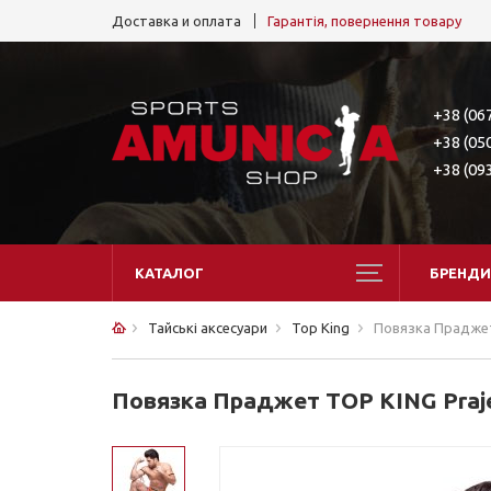
Доставка и оплата
Гарантія, повернення товару
+38 (06
+38 (05
+38 (09
КАТАЛОГ
БРЕНДИ
Тайські аксесуари
Top King
Повязка Праджет
Повязка Праджет TOP KING Praj