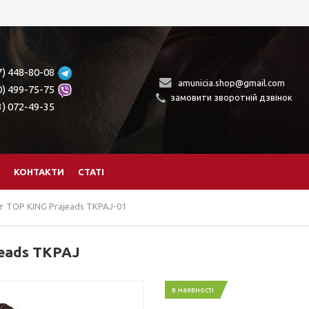
7) 448-80-08
amunicia.shop@gmail.com
0) 499-75-75
замовити зворотній дзвінок
3) 072-49-35
КОНТАКТИ
СТАТІ
 TOP KING Prajeads TKPAJ-01
eads TKPAJ
в наявності