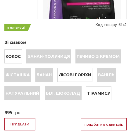
Код товару: 6142
в наявності
Зі смаком
КОКОС
БАНАН-ПОЛУНИЦЯ
ПЕЧИВО З КРЕМОМ
ФІСТАШКА
БАНАН
ЛІСОВІ ГОРІХИ
ВАНІЛЬ
НАТУРАЛЬНИЙ
БІЛ. ШОКОЛАД
ТІРАМИСУ
995
грн.
ПРИДБАТИ
придбати в один клік