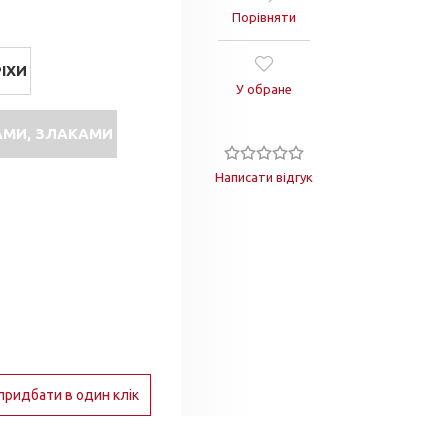
Порівняти
ІХИ
У обране
АМИ, ЗЛАКАМИ
Написати відгук
придбати в один клік