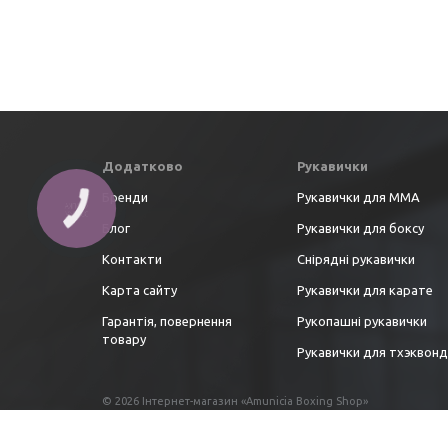
Додатково
Рукавички
Бренди
Рукавички для ММА
Блог
Рукавички для боксу
Контакти
Снірядні рукавички
Карта сайту
Рукавички для карате
Гарантія, повернення
Рукопашні рукавички
товару
Рукавички для тхэквон
© 2026 Інтернет-магазин «Amunicia Boxing Shop»