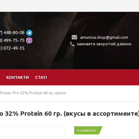
7) 448-80-08
amunicia.shop@gmail.com
0) 499-75-75
замовити зворотній дзвінок
3) 072-49-35
КОНТАКТИ
СТАТІ
ower Pro 32% Protein 60 гр. орехи
32% Protein 60 гр. (вкусы в ассортименте
в наявності