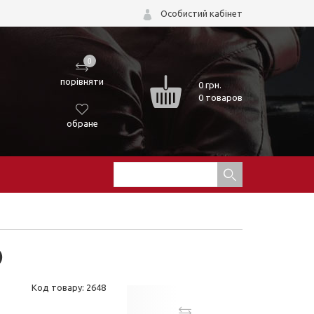
Особистий кабінет
0
порівняти
0
грн.
0 товаров
обране
)
Код товару: 2648