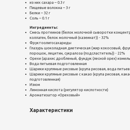
из них сахара – 0.3 г
Пищевые волокна – 3 г
Белки – 32 г
Соль – 0.1 г
Ингредиенты:
Смесь протеинов (белок молочной сыворотки концентр
коллаген, белок молочный (казеинат)) - 32%
Фруктоолигосахариды
Глазурь шоколадная диетическая (жир кокосовый, фру
порошок, лецитин, сукралоза (подсластитель)) - 22%
Орехи (арахис дробленый, фундук (лесной орех) измел
Вода питьевая подготовленная
Шарики крупяные рисовые (крупа рисовая, вода питьев
Шарики крупяные рисовые с какао (крупа рисовая, как
подготовленная)
Изюм
Лимонная кислота (регулятор кислотности)
Ароматизатор «Ореховый»
Характеристики