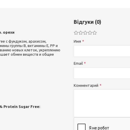
Відгуки (0)
. орехи
ree с фундуком, арахисом,
Имя
ины группы В, витамины Е, РР и
ованию новых клеток, укреплению
учшает обмен веществ и общее
Email
Комментарий
 Protein Sugar Free: