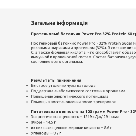
Загальна інформація
Протеиновый батончик Power Pro 32% Protein 60 гр
Протеиновый батончик Power Pro - 32% Protein Sugar F
рисовыми шариками и протеином (32%). В составе витам
С, а также фолиевая кислота, что способствует образ
иммунной и кровеносной систем. Состав батончика ул
состояние всего организма.
Результаты применения:
Быстрое утоление чувства голода
Поддержка анаболического состояния организма
Повышение энергетического потенциала
Помощь в восстановлении после тренировок
Питательная ценность на 100 грамм Power Pro - 32%
Энергетическая ценность – 1219 кДж/ 291 ккал
Жиры – 14.5 г
из них насыщенные жирные кислоты – 8.6 г
Углеводы – 8.2 г