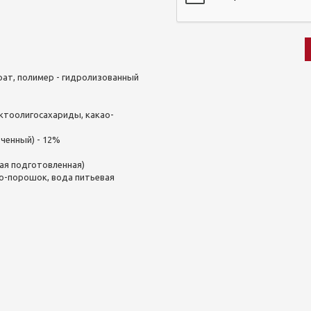
ат, полимер - гидролизованный
ктоолигосахариды, какао-
ьченный) - 12%
ая подготовленная)
ао-порошок, вода питьевая