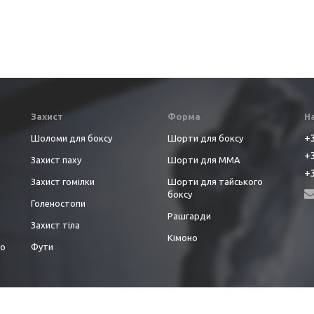
Захист
Форма
Н
+3
Шоломи для боксу
Шорти для боксу
+3
Захист паху
Шорти для ММА
+3
Захист гомілки
Шорти для тайського
боксу
Голеностопи
Рашгарди
Захист тіла
Кімоно
до
Фути