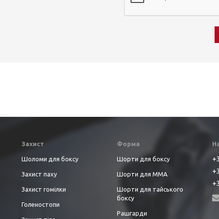
Захист
Форма
Н
+3
Шоломи для боксу
Шорти для боксу
+3
Захист паху
Шорти для ММА
+3
Захист гомілки
Шорти для тайського
боксу
Голеностопи
Рашгарди