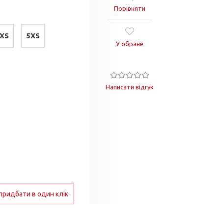
Порівняти
XS
5XS
У обране
Написати відгук
придбати в один клік