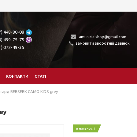
7) 448-80-08
amunicia.shop@gmail.com
0) 499-75-75
замовити зворотній дзвінок
3) 072-49-35
КОНТАКТИ
СТАТІ
гард BERSERK CAMO KIDS grey
ey
в наявності