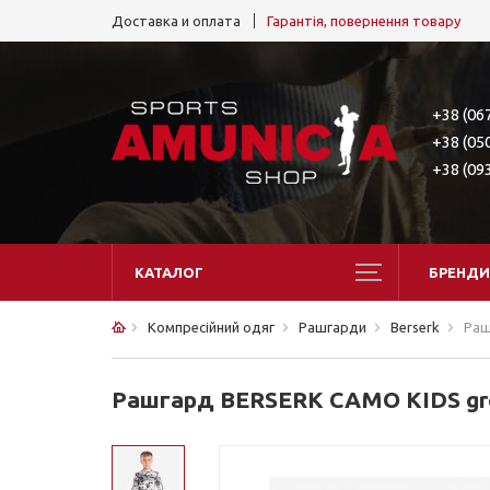
Доставка и оплата
Гарантія, повернення товару
+38 (06
+38 (05
+38 (09
КАТАЛОГ
БРЕНДИ
Компресійний одяг
Рашгарди
Berserk
Раш
Рашгард BERSERK CAMO KIDS gr