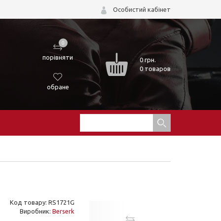
Особистий кабінет
0
порівняти
0
грн.
0 товаров
обране
Код товару: RS1721G
Виробник:
Berserk