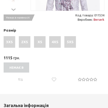
Код товару: 011534
Немає в наявності
Виробник:
Berserk
Розмір
3XS
2XS
XS
4XS
5XS
1115
грн.
НЕМАЄ В
НАЯВНОСТІ
Загальна інформація