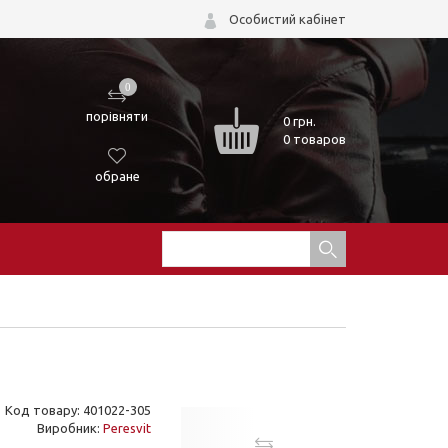
Особистий кабінет
0
порівняти
0
грн.
0 товаров
обране
Код товару: 401022-305
Виробник:
Peresvit