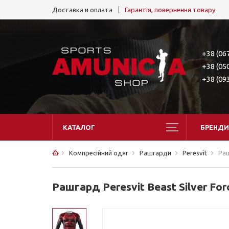
Доставка и оплата
Гарантія, повернення товару
+38 (06
+38 (05
+38 (09
КАТАЛОГ
БРЕНДИ
Компресійний одяг
Рашгарди
Peresvit
Раш
Рашгард Peresvit Beast Silver Fo