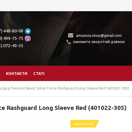
7) 448-80-08
amunicia.shop@gmail.com
0) 499-75-75
замовити зворотній дзвінок
3) 072-49-35
КОНТАКТИ
СТАТІ
гард Peresvit Beast Silver Force Rashguard Long Sleeve Red (401022-305)
rce Rashguard Long Sleeve Red (401022-305)
замовлення