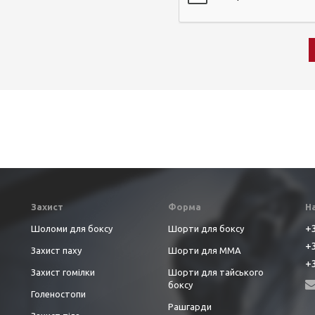
Захист
Форма
Н
+3
Шоломи для боксу
Шорти для боксу
+3
Захист паху
Шорти для ММА
+3
Захист гомілки
Шорти для тайського
боксу
Голеностопи
Рашгарди