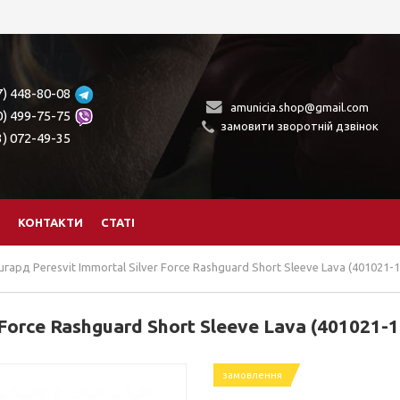
7) 448-80-08
amunicia.shop@gmail.com
0) 499-75-75
замовити зворотній дзвінок
3) 072-49-35
КОНТАКТИ
СТАТІ
гард Peresvit Immortal Silver Force Rashguard Short Sleeve Lava (401021-1
Force Rashguard Short Sleeve Lava (401021-1
замовлення