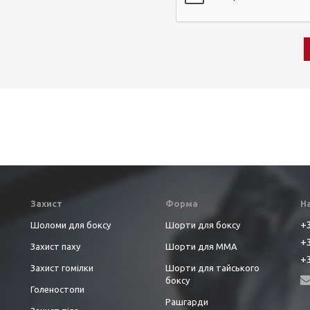
Захист
Форма
Н
+3
Шоломи для боксу
Шорти для боксу
+3
Захист паху
Шорти для ММА
+3
Захист гомілки
Шорти для тайського
боксу
Голеностопи
Рашгарди