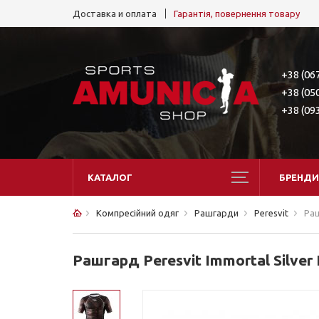
Доставка и оплата
Гарантія, повернення товару
+38 (06
+38 (05
+38 (09
КАТАЛОГ
БРЕНДИ
Компресійний одяг
Рашгарди
Peresvit
Раш
Рашгард Peresvit Immortal Silver 