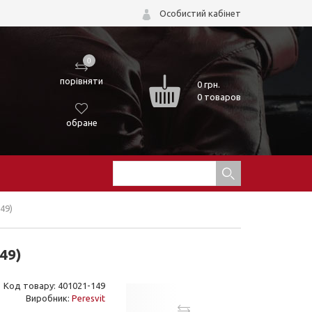
Особистий кабінет
0
порівняти
0
грн.
0 товаров
обране
49)
49)
Код товару: 401021-149
Виробник:
Peresvit