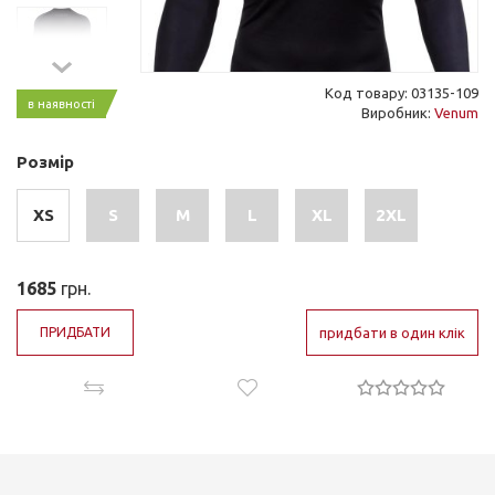
Код товару: 03135-109
в наявності
Виробник:
Venum
Розмір
XS
S
M
L
XL
2XL
1685
грн.
ПРИДБАТИ
придбати в один клік