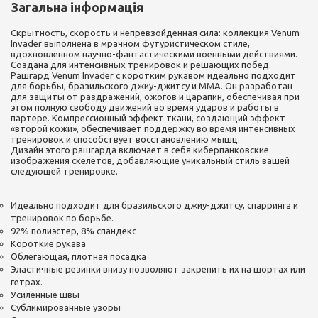
Загальна інформація
Скрытность, скорость и непревзойденная сила: коллекция Venum
Invader выполнена в мрачном футуристическом стиле,
вдохновленном научно-фантастическими военными действиями.
Создана для интенсивных тренировок и решающих побед.
Рашгард Venum Invader с коротким рукавом идеально подходит
для борьбы, бразильского джиу-джитсу и ММА. Он разработан
для защиты от раздражений, ожогов и царапин, обеспечивая при
этом полную свободу движений во время ударов и работы в
партере. Компрессионный эффект ткани, создающий эффект
«второй кожи», обеспечивает поддержку во время интенсивных
тренировок и способствует восстановлению мышц.
Дизайн этого рашгарда включает в себя киберпанковские
изображения скелетов, добавляющие уникальный стиль вашей
следующей тренировке.
Идеально подходит для бразильского джиу-джитсу, спарринга и
тренировок по борьбе.
92% полиэстер, 8% спандекс
Короткие рукава
Облегающая, плотная посадка
Эластичные резинки внизу позволяют закрепить их на шортах или
гетрах.
Усиленные швы
Сублимированные узоры