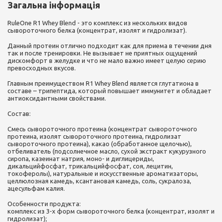
Загальна інформація
RuleOne R1 Whey Blend - это комплекс из нескольких видов
сывороточного белка (концентрат, изолят и гидролизат).
Данный протеин отлично подходит как для приема в течении дня
так и после тренировки. Не вызывает не приятных ощущений
дискомфорт в желудке и что не мало важно имеет целую серию
превосходных вкусов.
Главным преимуществом R1 Whey Blend является глутатиона в
составе – трипептида, который повышает иммунитет и обладает
антиоксидантными свойствами.
Состав:
Смесь сывороточного протеина (концентрат сывороточного
протеина, изолят сывороточного протеина, гидролизат
сывороточного протеина), какао (обработанное щелочью),
отбеливатель (подсолнечное масло, сухой экстракт кукурузного
сиропа, казеинат натрия, моно- и диглицериды,
дикальцийфосфат, трикальцийфосфат, соя, лецитин,
токоферолы), натуральные и искусственные ароматизаторы,
целлюлозная камедь, ксантановая камедь, соль, сукралоза,
ацесульфам калия.
Особенности продукта:
комплекс из 3-х форм сывороточного белка (концентрат, изолят и
гидролизат);