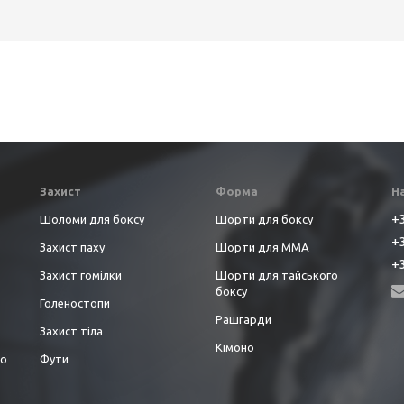
Захист
Форма
Н
+3
Шоломи для боксу
Шорти для боксу
+3
Захист паху
Шорти для ММА
+3
Захист гомілки
Шорти для тайського
боксу
Голеностопи
Рашгарди
Захист тіла
Кімоно
до
Фути