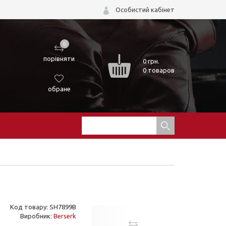
Особистий кабінет
0
порівняти
0
грн.
0 товаров
обране
Код товару: SH7899B
Виробник:
Berserk