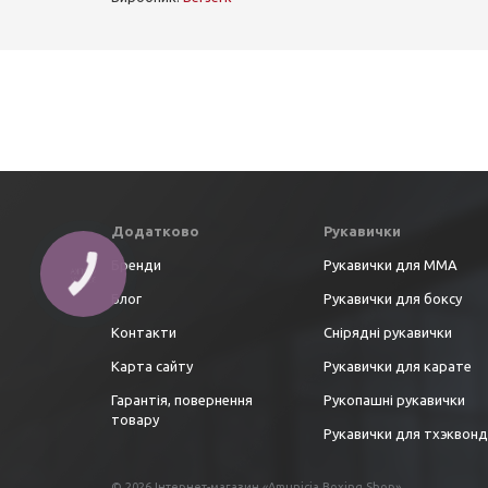
Додатково
Рукавички
Бренди
Рукавички для ММА
Блог
Рукавички для боксу
Контакти
Снірядні рукавички
Карта сайту
Рукавички для карате
Гарантія, повернення
Рукопашні рукавички
товару
Рукавички для тхэквон
© 2026 Інтернет-магазин «Amunicia Boxing Shop»