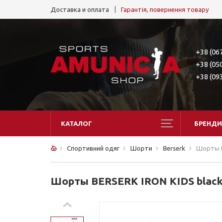
Доставка и оплата
Гарантія, повернення товару
+38 (06
+38 (05
+38 (09
КАТАЛОГ
БРЕНДИ
Спортивний одяг
Шорти
Berserk
Шорты B
Шорты BERSERK IRON KIDS blac