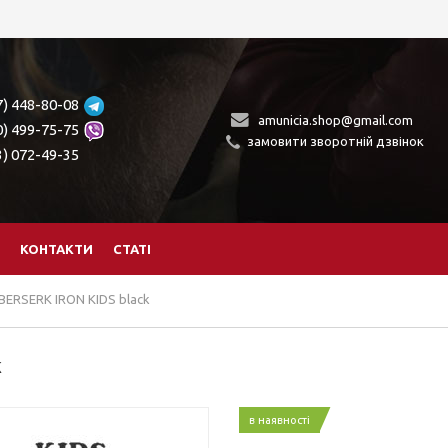
7) 448-80-08
amunicia.shop@gmail.com
0) 499-75-75
замовити зворотній дзвінок
3) 072-49-35
КОНТАКТИ
СТАТІ
ERSERK IRON KIDS black
k
в наявності