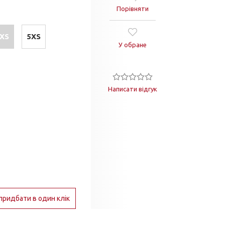
Порівняти
XS
5XS
У обране
Написати відгук
придбати в один клік