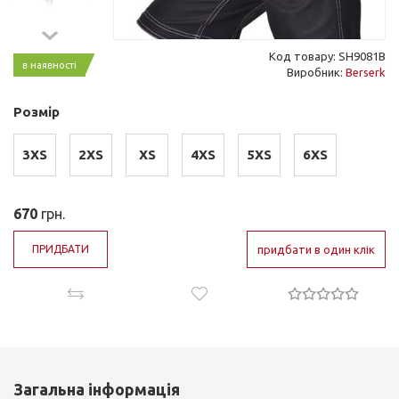
Код товару: SH9081B
в наявності
Виробник:
Berserk
Розмір
3XS
2XS
XS
4XS
5XS
6XS
670
грн.
ПРИДБАТИ
придбати в один клік
Загальна інформація