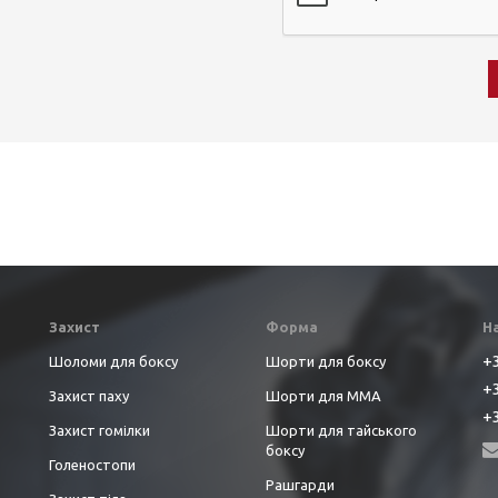
Захист
Форма
Н
+3
Шоломи для боксу
Шорти для боксу
+3
Захист паху
Шорти для ММА
+3
Захист гомілки
Шорти для тайського
боксу
Голеностопи
Рашгарди