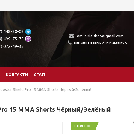
7) 448-80-08
amunicia.shop@gmail.com
0) 499-75-75
замовити зворотній дзвінок
3) 072-49-35
КОНТАКТИ
СТАТІ
oster Shield Pro 15 MMA Shorts Чёрный/Зелёный
Pro 15 MMA Shorts Чёрный/Зелёный
в наявності