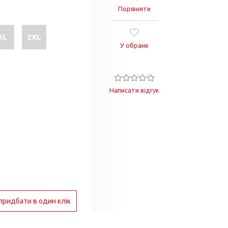
Порівняти
XL
2XL
У обране
Написати відгук
придбати в один клік