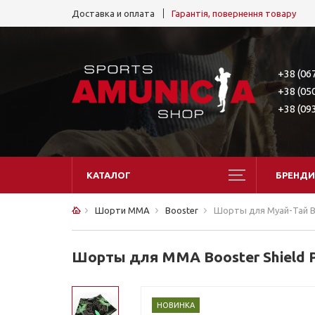
Доставка и оплата
Гарантія, повернення товару
+38 (06
+38 (05
+38 (09
КАТАЛОГ
БРЕНДИ
Шорти ММА
Booster
Шорты для Муай-Тай Bo
Шорты для МMA Booster Shield 
НОВИНКА