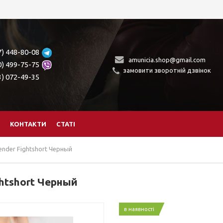
7) 448-80-08
amunicia.shop@gmail.com
0) 499-75-75
замовити зворотній дзвінок
3) 072-49-35
КОНТАКТИ
СТАТІ
der Fightshort Черный
htshort Черный
в наявності