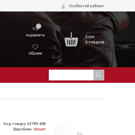
Особистий кабінет
0
порівняти
0
грн.
0 товаров
обране
Код товару: 03799-498
Виробник:
Venum