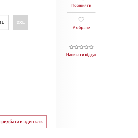
Порівняти
XL
2XL
У обране
Написати відгук
придбати в один клік