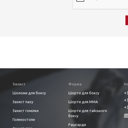
Захист
Форма
Н
+3
Шоломи для боксу
Шорти для боксу
+3
Захист паху
Шорти для ММА
+3
Захист гомілки
Шорти для тайського
боксу
Голеностопи
Рашгарди