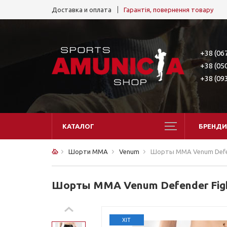
Доставка и оплата
Гарантія, повернення товару
+38 (06
+38 (05
+38 (09
КАТАЛОГ
БРЕНДИ
Шорти ММА
Venum
Шорты ММА Venum Defen
Шорты ММА Venum Defender Fig
ХІТ