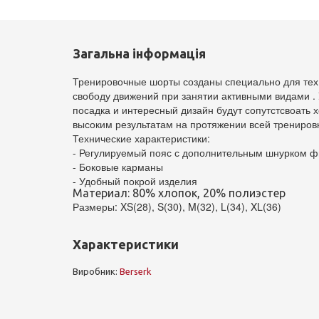
Загальна інформація
Тренировочные шорты созданы специально для тех, 
свободу движений при занятии активными видами
.
посадка и интересный дизайн будут сопутстсвоать
высоким результатам на протяжении всей трениров
Технические характеристики:
- Регулируемый пояс с дополнительным шнурком 
- Боковые карманы
- Удобный покрой изделия
Материал: 80% хлопок, 20% полиэстер
Размеры: XS(28), S(30), M(32), L(34), XL(36)
Характеристики
Виробник:
Berserk