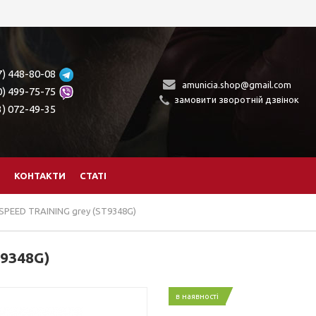
7) 448-80-08
amunicia.shop@gmail.com
0) 499-75-75
замовити зворотній дзвінок
3) 072-49-35
КОНТАКТИ
СТАТІ
PEED TRAINING grey (ST9348G)
9348G)
в наявності