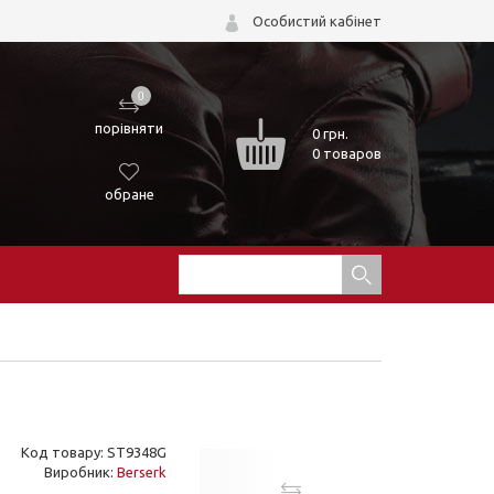
Особистий кабінет
0
порівняти
0
грн.
0 товаров
обране
Код товару: ST9348G
Виробник:
Berserk