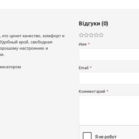
Відгуки (0)
кто ценит качество, комфорт и
 Удобный крой, свободная
Имя
 хорошому настроению и
ки.
фиксатором
Email
Комментарий