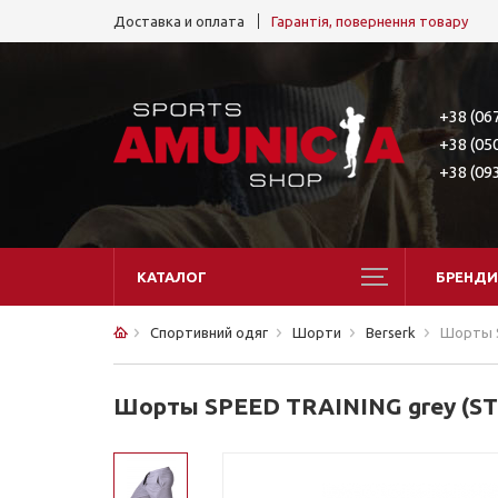
Доставка и оплата
Гарантія, повернення товару
+38 (06
+38 (05
+38 (09
КАТАЛОГ
БРЕНДИ
Спортивний одяг
Шорти
Berserk
Шорты S
Шорты SPEED TRAINING grey (ST