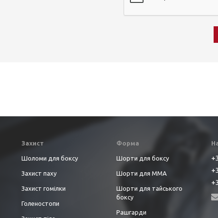
Захист
Форма
Н
+3
Шоломи для боксу
Шорти для боксу
+3
Захист паху
Шорти для ММА
+3
Захист гомілки
Шорти для тайського
боксу
Голеностопи
Рашгарди