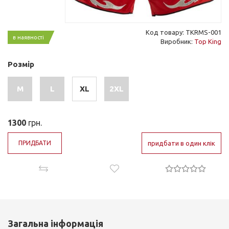
Код товару: TKRMS-001
в наявності
Виробник:
Top King
Розмір
M
L
XL
2XL
1300
грн.
ПРИДБАТИ
придбати в один клік
Загальна інформація