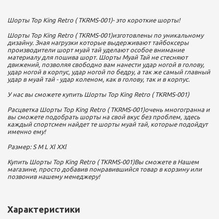
Шорты Top King Retro ( TKRMS-001)- это короткие шорты!
Шорты Top King Retro ( TKRMS-001)изготовлены по уникальному
дизайну. Зная нагрузки которые выдерживают тайбоксеры
производители шорт муай тай уделают особое внимание
материалу для пошива шорт. Шорты Муай Тай не стесняют
движений, позволяя свободно вам нанести удар ногой в голову,
удар ногой в корпус, удар ногой по бедру, а так же самый главный
удар в муай тай - удар коленом, как в голову, так и в корпус.
У нас вы сможете купить Шорты Top King Retro ( TKRMS-001)
Расцветка Шорты Top King Retro ( TKRMS-001)очень многогранна и
вы сможете подобрать шорты на свой вкус без проблем, здесь
каждый спортсмен найдет те шорты муай тай, которые подойдут
именно ему!
Размер: S M L Xl XXl
Купить Шорты Top King Retro ( TKRMS-001)Вы сможете в Нашем
магазине, просто добавив понравившийся товар в корзину или
позвонив нашему менеджеру!
Характеристики