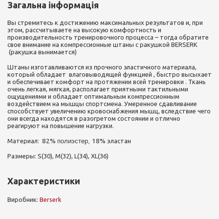
Загальна інформація
Вы стремитесь к достижению максимальных результатов и, при
этом, рассчитываете на высокую комфортность и
производительность тренировочного процесса – тогда обратите
свое внимание на компрессионные штаны с ракушкой BERSERK
(ракушка вынимается)
Штаны изготавливаются из прочного эластичного материала,
который обладает влаговыводящей функцией , быстро высыхает
и обеспечивает комфорт на протяжении всей тренировки . Ткань
очень легкая, мягкая, располагает приятными тактильными
ощущениями и обладает оптимальным компрессионным
воздействием на мышцы спортсмена. Умеренное сдавливание
способствует увеличению кровоснабжения мышц, вследствие чего
они всегда находятся в разогретом состоянии и отлично
реагируют на повышение нагрузки.
Материал:
8
2
%
полиэстер,
1
8
% эластан
Размеры: S(30), M(32), L(34), XL(36)
Характеристики
Виробник:
Berserk