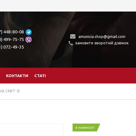
7) 448-80-08
amunicia.shop@gmail.com
0) 499-75-75
замовити зворотній дзвінок
3) 072-49-35
КОНТАКТИ
СТАТІ
ck ( KBT-3)
в наявності