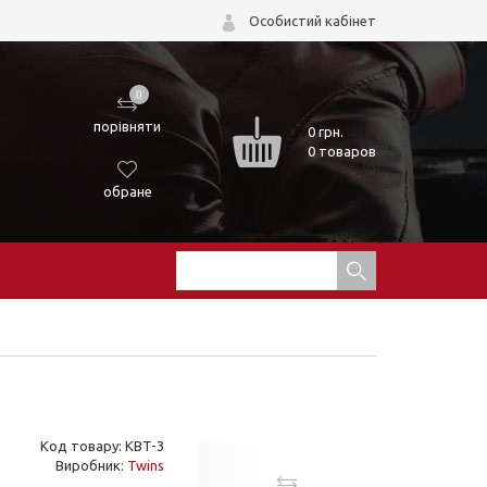
Особистий кабінет
0
порівняти
0
грн.
0 товаров
обране
Код товару: KBT-3
Виробник:
Twins