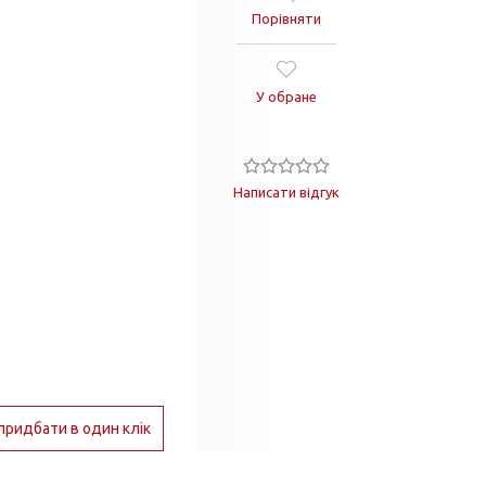
Порівняти
У обране
Написати відгук
придбати в один клік