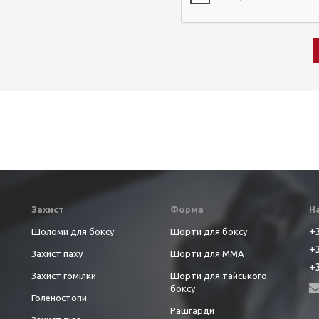
Захист
Форма
Н
+3
Шоломи для боксу
Шорти для боксу
+3
Захист паху
Шорти для ММА
+3
Захист гомілки
Шорти для тайського
боксу
Голеностопи
Рашгарди