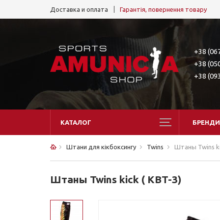
Доставка и оплата
Гарантія, повернення товару
+38 (06
+38 (05
+38 (09
КАТАЛОГ
БРЕНДИ
Штани для кікбоксингу
Twins
Штаны Twins ki
Штаны Twins kick ( KBT-3)