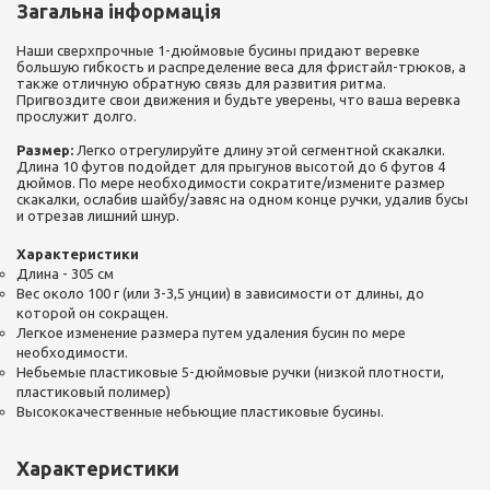
Загальна інформація
Наши сверхпрочные 1-дюймовые бусины придают веревке
большую гибкость и распределение веса для фристайл-трюков, а
также отличную обратную связь для развития ритма.
Пригвоздите свои движения и будьте уверены, что ваша веревка
прослужит долго.
Размер:
Легко отрегулируйте длину этой сегментной скакалки.
Длина 10 футов подойдет для прыгунов высотой до 6 футов 4
дюймов. По мере необходимости сократите/измените размер
скакалки, ослабив шайбу/завяс на одном конце ручки, удалив бусы
и отрезав лишний шнур.
Характеристики
Длина - 305 см
Вес около 100 г (или 3-3,5 унции) в зависимости от длины, до
которой он сокращен.
Легкое изменение размера путем удаления бусин по мере
необходимости.
Небьемые пластиковые 5-дюймовые ручки (низкой плотности,
пластиковый полимер)
Высококачественные небьющие пластиковые бусины.
Характеристики