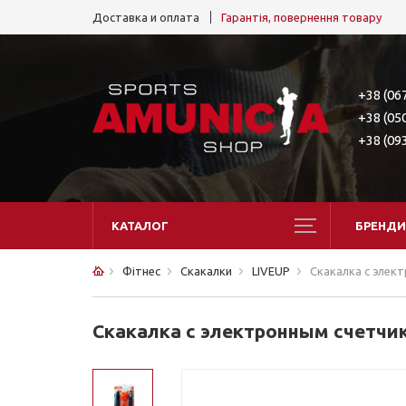
Доставка и оплата
Гарантія, повернення товару
+38 (06
+38 (05
+38 (09
КАТАЛОГ
БРЕНДИ
Фітнес
Скакалки
LIVEUP
Скакалка с элек
Скакалка с электронным счетчи