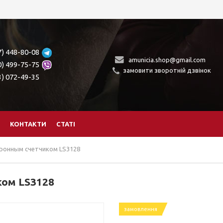
7) 448-80-08
amunicia.shop@gmail.com
0) 499-75-75
замовити зворотній дзвінок
3) 072-49-35
КОНТАКТИ
СТАТІ
тронным счетчиком LS3128
ком LS3128
замовлення