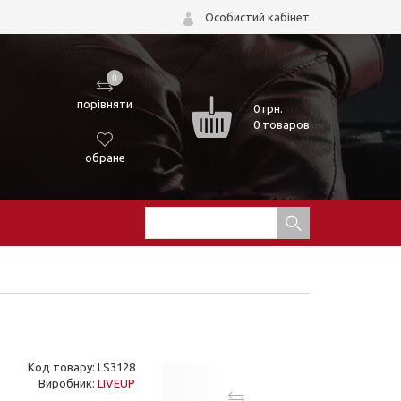
Особистий кабінет
0
порівняти
0
грн.
0 товаров
обране
Код товару: LS3128
Виробник:
LIVEUP