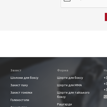
Захист
Форма
Н
+3
Шоломи для боксу
Шорти для боксу
+3
Захист паху
Шорти для ММА
+3
Захист гомілки
Шорти для тайського
боксу
Голеностопи
Рашгарди