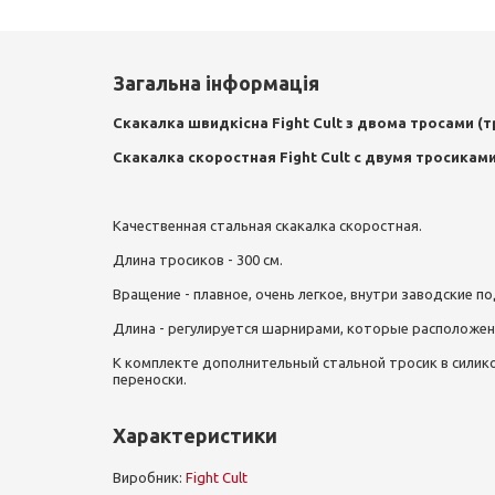
Загальна інформація
Скакалка швидкісна Fight Cult з двома тросами (т
Скакалка скоростная Fight Cult с двумя тросикам
Качественная стальная скакалка скоростная.
Длина тросиков - 300 см.
Вращение - плавное, очень легкое, внутри заводские п
Длина - регулируется шарнирами, которые расположены
К комплекте дополнительный стальной тросик в силико
переноски.
Характеристики
Виробник:
Fight Cult