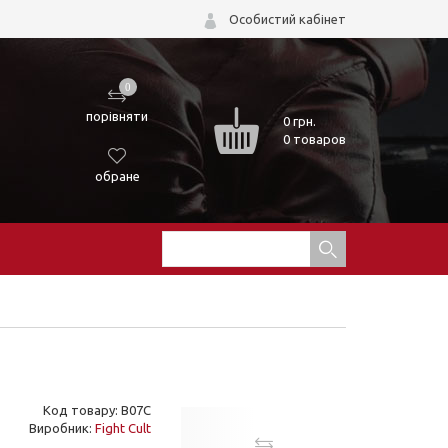
Особистий кабінет
0
порівняти
0
грн.
0 товаров
обране
Код товару: B07C
Виробник:
Fight Cult