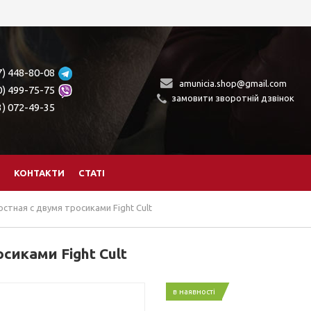
7) 448-80-08
amunicia.shop@gmail.com
0) 499-75-75
замовити зворотній дзвінок
3) 072-49-35
КОНТАКТИ
СТАТІ
стная с двумя тросиками Fight Cult
сиками Fight Cult
в наявності