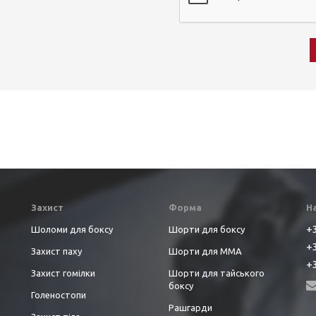
Захист
Форма
Н
+3
Шоломи для боксу
Шорти для боксу
+3
Захист паху
Шорти для ММА
+3
Захист гомілки
Шорти для тайського
боксу
Голеностопи
Рашгарди