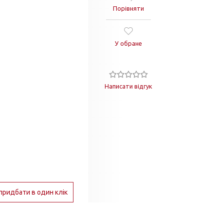
Порівняти
У обране
Написати відгук
придбати в один клік