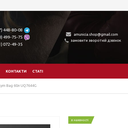
7) 448-80-08
amunicia.shop@gmail.com
0) 499-75-75
замовити зворотній дзвінок
3) 072-49-35
КОНТАКТИ
СТАТІ
Gym Bag 60л UQ7644G
в наявності