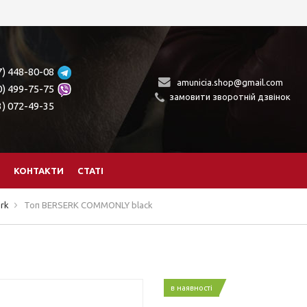
7) 448-80-08
amunicia.shop@gmail.com
0) 499-75-75
замовити зворотній дзвінок
3) 072-49-35
КОНТАКТИ
СТАТІ
erk
Топ BERSERK COMMONLY black
в наявності