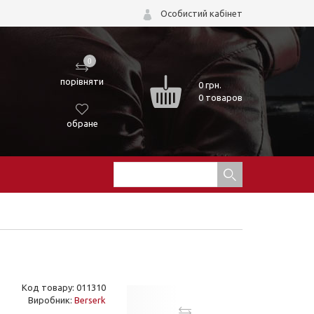
Особистий кабінет
0
порівняти
0
грн.
0 товаров
обране
Код товару: 011310
Виробник:
Berserk