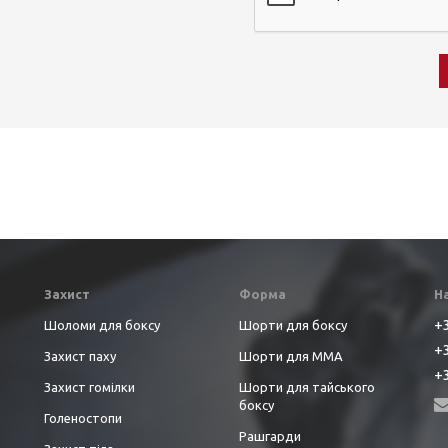
Захист
Форма
Н
+3
Шоломи для боксу
Шорти для боксу
+3
Захист паху
Шорти для ММА
+3
Захист гомілки
Шорти для тайського
боксу
Голеностопи
Рашгарди