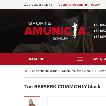
Доставка и оплата
Гарантія, повернення товару
+38 (06
+38 (05
+38 (09
КАТАЛОГ
БРЕНДИ
Спортивний одяг
Майки та безрукавки
Bers
Топ BERSERK COMMONLY black