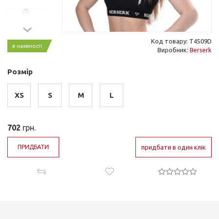
Код товару: T4509D
в наявності
Виробник:
Berserk
Розмір
XS
S
M
L
702
грн.
ПРИДБАТИ
придбати в один клік