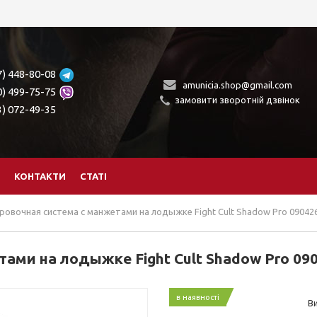
7) 448-80-08
amunicia.shop@gmail.com
0) 499-75-75
замовити зворотній дзвінок
3) 072-49-35
КОНТАКТИ
СТАТІ
ровочная система с манжетами на лодыжке Fight Cult Shadow Pro 09042
ами на лодыжке Fight Cult Shadow Pro 09
в наявності
В