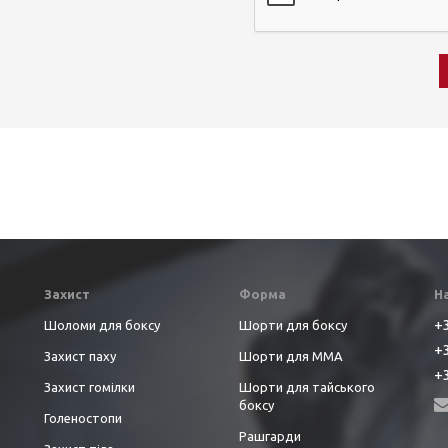
Захист
Форма
Н
+3
Шоломи для боксу
Шорти для боксу
+3
Захист паху
Шорти для ММА
+3
Захист гомілки
Шорти для тайського
боксу
Голеностопи
Рашгарди