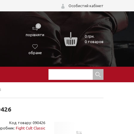
Особистий кабінет
0
порівняти
0
грн.
0 товаров
обране
6
0426
Код товару: 090426
иробник:
Fight Cult Classic