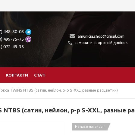
7) 448-80-08
amunicia.shop@gmail.com
0) 499-75-75
замовити зворотній дзвінок
3) 072-49-35
КОНТАКТИ
СТАТІ
окса TWINS NTBS (сатин, нейлон, р-р S-XXL, разные расцветки)
NTBS (сатин, нейлон, р-р S-XXL, разные р
Немає в наявності