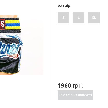
Розмір
S
L
XL
1960
грн.
НЕМАЄ В НАЯВНОСТІ