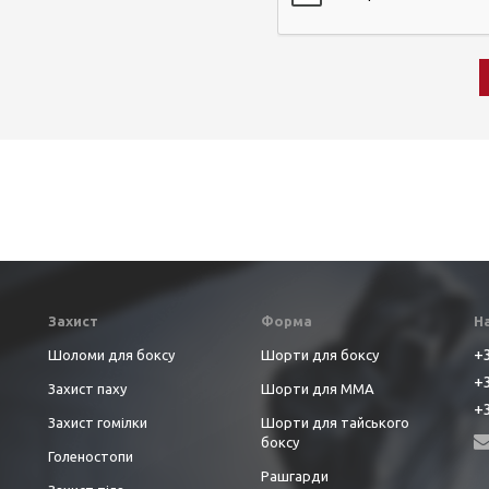
Захист
Форма
Н
+3
Шоломи для боксу
Шорти для боксу
+3
Захист паху
Шорти для ММА
+3
Захист гомілки
Шорти для тайського
боксу
Голеностопи
Рашгарди