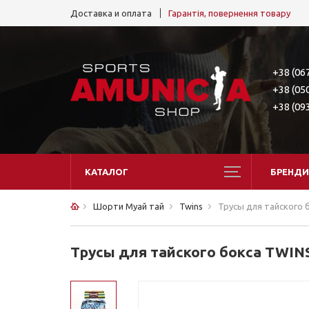
Доставка и оплата
Гарантія, повернення товару
+38 (06
+38 (05
+38 (09
КАТАЛОГ
БРЕНДИ
Шорти Муай тай
Twins
Трусы для тайского б
Трусы для тайского бокса TWINS 