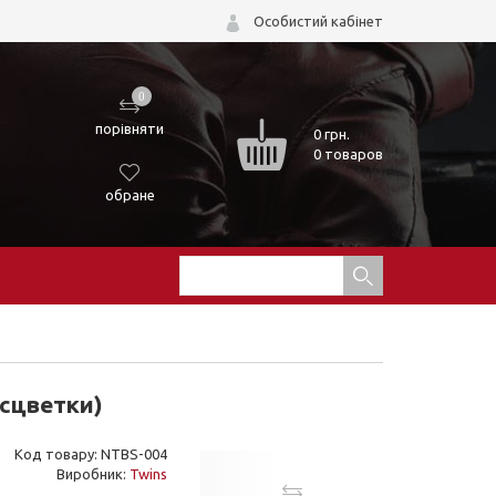
Особистий кабінет
0
порівняти
0
грн.
0 товаров
обране
асцветки)
Код товару: NTBS-004
Виробник:
Twins